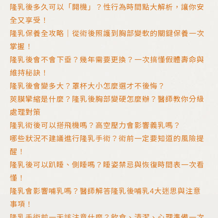
隆乳後多久可以「開機」？性行為時間點大解析，讓你安
全又享受！
隆乳保養全攻略｜從術後照護到胸部變軟的關鍵保養一次
掌握！
隆乳後會不會下垂？幾年需要更換？一次搞懂假體壽命與
維持秘訣！
隆乳後會變多大？罩杯大小怎麼選才不後悔？
莢膜攣縮是什麼？隆乳後胸部變硬怎麼辦？醫師教你分級
處理對策
隆乳術後可以搭飛機嗎？高空壓力會影響義乳嗎？
哪些狀況不建議進行隆乳手術？術前一定要知道的風險提
醒！
隆乳後可以趴睡、側睡嗎？睡姿禁忌與恢復時間表一次看
懂！
隆乳會影響哺乳嗎？醫師解答隆乳後哺乳4大迷思與注意
事項！
隆乳手術前一天該注意什麼？飲食、清潔、心理準備一次