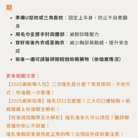
期
準備U型枕或三角靠枕
：固定上半身，防止不自覺翻
身
用毛巾支撐手肘與腰部
：減輕仰睡壓力
穿好術後內衣或束胸衣
：減少胸部晃動感，提升安全
感
術後一週可請醫師開輕微助眠藥物（依個案情況）
更多相關文章：
【2025最新懶人包】二次隆乳是什麼？常見原因、手術方
式、恢復期一次看懂！
【2025最新指南】隆乳切口怎麼選？三大切口優缺點＋疤
痕隱藏＆恢復期全解析！
【術後揉捏胸禁忌大解析】隆乳後多久可以揉捏？醫師解
答讓你安心不踩雷！
隆乳後胸部會發熱是正常的嗎？出現這些症狀要注意！