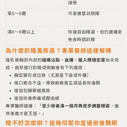
接受
第5～6週
可漸進嘗試側睡
滿6～8週以上
恢復自由睡姿，但仍建議避
免長時間趴睡
為什麼趴睡風險高？專業醫師這樣解釋
隆乳後胸部內部的
組織沾黏、血腫、植入體穩定度
尚未完
成，過早進行趴睡或側躺會有下列風險：
胸型變形或位移（尤其是下垂或外擴）
傷口癒合不佳，導致疤痕增生或延長恢復期
增加包膜攣縮風險
增加術後疼痛或壓迫感
專業醫師建議：「
至少術後滿一個月再逐步調整睡姿
，循
序漸進才是王道。」
睡不好怎麼辦？這幾招幫你度過術後難眠