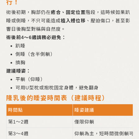
行！
術後初期，胸部仍在
癒合、固定位置
階段，這時候如果趴
睡或側睡，不只可能造成
植入體位移
、壓迫傷口，甚至影
響日後胸型對稱與自然度。
術後前4～6週請務必避免：
趴睡
側睡（含半側躺）
擠胸
建議睡姿：
平躺（仰睡）
可用U型枕或抱枕固定身體，避免翻身
隆乳後的睡姿時間表（建議時程）
時間點
睡姿建議
第1～2週
僅限仰躺
第3～4週
仰躺為主，短時間微側躺可