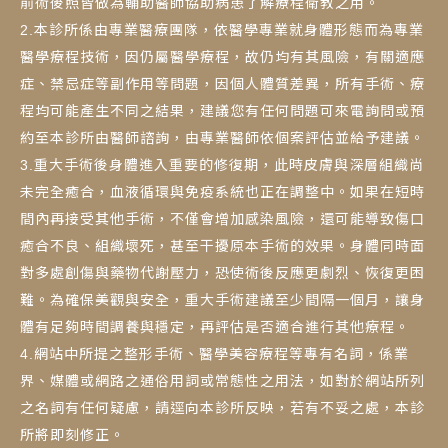
前術後照皆做為輔助醫師協助病患了解療程衛教之用。
2.本診所係由專業醫療團隊，依醫學專業就身體形態而為專業
醫學療程技術，因仍屬醫學療程，故仍均有其風險，有關適應
症、禁忌症等副作用等問題，因個人體質差異，所有手術、療
程均可能產生不同之結果，建議您有任何問題可來電詢問或預
約至本診所由醫師諮詢，由專業醫師依個案評估並給予建議。
3.重大手術後身體進入重要的修復期，此時皮膚與深層組織尚
未完全癒合，血液循環與免疫系統也正在調整中。如果在短時
間內再接受其他手術，不僅會增加感染風險，還可能導致傷口
癒合不良、組織壞死，甚至干擾原本手術的效果。身體同時面
對多處創傷與藥物代謝壓力，恐使術後反應更劇烈、恢復更困
難。為確保美觀與安全，重大手術建議至少間隔一個月，讓身
體有足夠時間調養與穩定，再評估是否適合進行其他療程。
4.網站中所提之整形手術、醫學美容療程等專有名詞，係業
界、媒體或網路之通俗用詞或常態性之用法，如對於網站所列
之名詞有任何疑慮，請逕向本診所反映，若有不妥之處，本診
所將即刻修正。