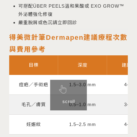
可搭配ÜBER PEELS溫和果酸或 EXO GROW™
外泌體強化修復
嚴重脫屑或色沉請立即回診
得美微針筆Dermapen建議療程次數
與費用參考
目標
深度
建議次
痘疤／手術疤
1.5–3.0 mm
4–6 
scroll
毛孔／膚質
0.5–1.0 mm
3–5 
妊娠紋
1.5–2.5 mm
4–6 