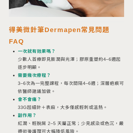
得美微針筆Dermapen常見問題
FAQ
一次就有效果嗎？
少數人首療即見膨潤與光澤；膠原重塑約4–6週起
逐步明顯。
需要幾次療程？
3–6次為一完整課程，每次間隔4–6週；深層疤痕可
依醫師建議加做。
會不會痛？
33G超細針＋表麻，大多僅感輕刺或溫熱。
副作用？
紅潤、輕脫屑 2–5 天屬正常；少見感染或色沉，嚴
遵術後護理可大幅降低風險。