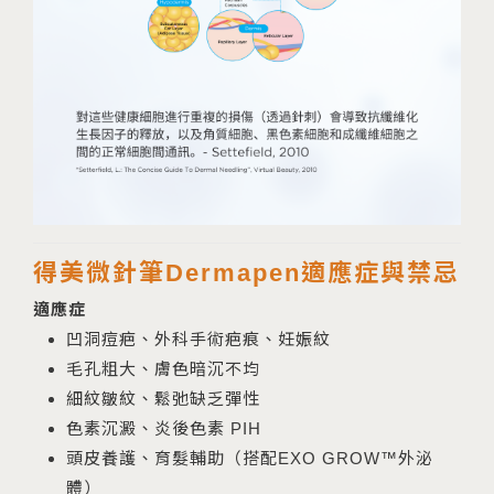
得美微針筆Dermapen適應症與禁忌
適應症
凹洞痘疤、外科手術疤痕、妊娠紋
毛孔粗大、膚色暗沉不均
細紋皺紋、鬆弛缺乏彈性
色素沉澱、炎後色素 PIH
頭皮養護、育髮輔助（搭配EXO GROW™外泌
體）