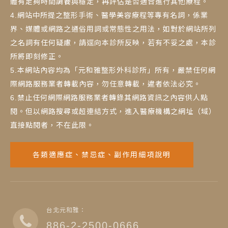
體有足夠時間調養與穩定，再評估是否適合進行其他療程。
4.網站中所提之整形手術、醫學美容療程等專有名詞，係業
界、媒體或網路之通俗用詞或常態性之用法，如對於網站所列
之名詞有任何疑慮，請逕向本診所反映，若有不妥之處，本診
所將即刻修正。
5.本網站內容均為「元和雅整形外科診所」所有，嚴禁任何網
際網路服務業者轉載內容，勿任意轉載，違者依法必究。
6.禁止任何網際網路服務業者轉錄其網路資訊之內容供人點
閱。但以網路搜尋或超連結方式，進入醫療機構之網址（域）
直接點閱者，不在此限。
各類適應症、禁忌症、副作用細項說明
台北元和雅：
886-2-2500-0666