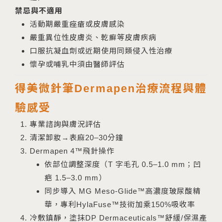
禁忌與不適用
活動期嚴重痤瘡或皮膚感染
嚴重異位性皮膚炎、乾癬等皮膚疾病
口服抗凝血劑或近期使用同類侵入性治療
懷孕或哺乳中須由醫師評估
得美微針筆Dermapen治療流程與體
驗感受
專業諮詢與膚況評估
清潔卸妝→表麻20–30分鐘
Dermapen 4™飛針操作
依部位調整深度（T 字毛孔 0.5–1.0 mm；凹
疤 1.5–3.0 mm）
同步導入 MG Meso-Glide™高濃度玻尿酸精
華，專利HylaFuse™技術加乘150%吸收率
冷敷鎮靜，塗抹DP Dermaceuticals™舒緩/保濕產