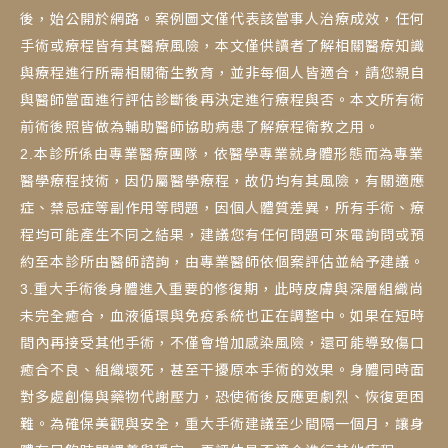
後，始公開於網路。案例圖文僅代表該當事人治療成效，任何
手術或療程皆有其醫療風險，本文僅供讀者了解相關醫療知識
與療程進行所需相關衛生教育，並非每個人皆適合，請您親自
與醫師當面進行評估診斷後再決定進行療程與否。本文所有術
前術後照皆做為輔助醫師協助病患了解療程衛教之用。
2.本診所係由專業醫療團隊，依醫學專業就身體形態而為專業
醫學療程技術，因仍屬醫學療程，故仍均有其風險，有關適應
症、禁忌症等副作用等問題，因個人體質差異，所有手術、療
程均可能產生不同之結果，建議您有任何問題可來電詢問或預
約至本診所由醫師諮詢，由專業醫師依個案評估並給予建議。
3.重大手術後身體進入重要的修復期，此時皮膚與深層組織尚
未完全癒合，血液循環與免疫系統也正在調整中。如果在短時
間內再接受其他手術，不僅會增加感染風險，還可能導致傷口
癒合不良、組織壞死，甚至干擾原本手術的效果。身體同時面
對多處創傷與藥物代謝壓力，恐使術後反應更劇烈、恢復更困
難。為確保美觀與安全，重大手術建議至少間隔一個月，讓身