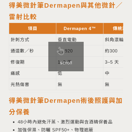
得美微針筆Dermapen與其他微針／
雷射比較
項目
Dermapen 4™
傳統滾輪
針刺方式
垂直電動
斜角滾輪
通道數／秒
1 , 920
約300
修復期
1–2 天
3–5 天
scroll
痛感
低
中
光熱傷害
無
無
得美微針筆Dermapen術後照護與加
分保養
48小時內避免汗蒸、激烈運動與含酒精保養品
加強保濕、防曬 SPF50+、物理遮蔽