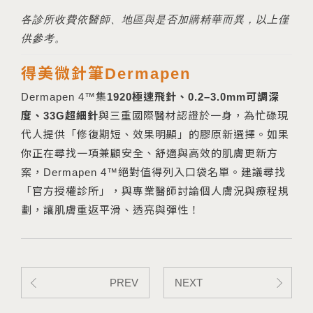
各診所收費依醫師、地區與是否加購精華而異，以上僅
供參考
。
得美微針筆Dermapen
Dermapen 4™集
1920極速飛針、0.2–3.0mm可調深
度、33G超細針
與三重國際醫材認證於一身，為忙碌現
代人提供「修復期短、效果明顯」的膠原新選擇。如果
你正在尋找一項兼顧安全、舒適與高效的肌膚更新方
案，Dermapen 4™絕對值得列入口袋名單。建議尋找
「官方授權診所」，與專業醫師討論個人膚況與療程規
劃，讓肌膚重返平滑、透亮與彈性！
PREV
NEXT