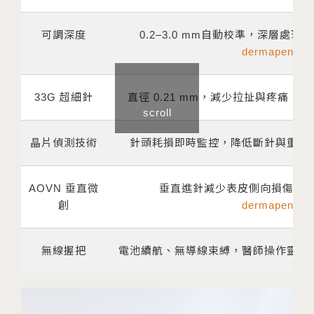
可調深度
0.2–3.0 mm自動校準，深層處
dermapen.co
33G 超細針
直徑 0.21 mm，減少拉扯與疼痛，
scroll
晶片偵測技術
針頭耗損即時監控，降低斷針與重複
AOVN 垂直微
垂直進針減少表皮側向損傷；
創
dermapen.co
無線握把
電池續航、無導線束縛，醫師操作靈活