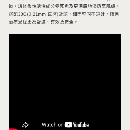
道，讓修復性活性成分零死角及更深層地滲透至肌膚。
搭配33G(0.21mm 直徑)針頭，細而堅固不鈍針，確保
治療過程更為舒適、有效及安全。