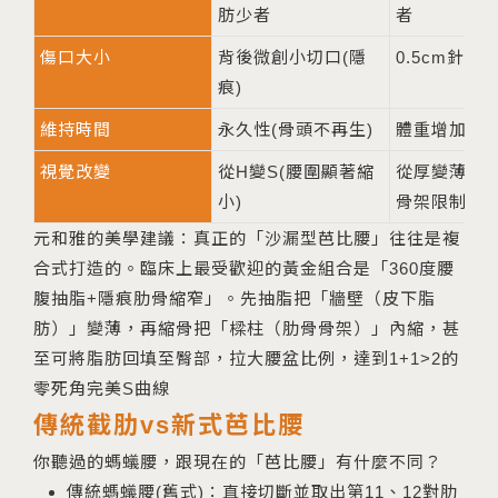
肪少者
者
傷口大小
背後微創小切口(隱
0.5cm針孔
痕)
維持時間
永久性(骨頭不再生)
體重增加可
視覺改變
從H變S(腰圍顯著縮
從厚變薄(但
小)
骨架限制)
元和雅的美學建議：真正的「沙漏型芭比腰」往往是複
合式打造的。臨床上最受歡迎的黃金組合是「360度腰
腹抽脂+隱痕肋骨縮窄」。先抽脂把「牆壁（皮下脂
肪）」變薄，再縮骨把「樑柱（肋骨骨架）」內縮，甚
至可將脂肪回填至臀部，拉大腰盆比例，達到1+1>2的
零死角完美S曲線
傳統截肋vs新式芭比腰
你聽過的螞蟻腰，跟現在的「芭比腰」有什麼不同？
傳統螞蟻腰(舊式)：直接切斷並取出第11、12對肋