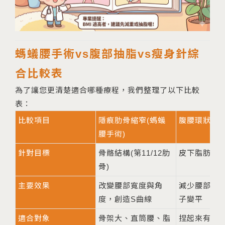
螞蟻腰手術vs腹部抽脂vs瘦身針綜
合比較表
為了讓您更清楚適合哪種療程，我們整理了以下比較
表：
比較項目
隱痕肋骨縮窄(螞蟻
腹腰環狀抽
腰手術)
針對目標
骨骼結構(第11/12肋
皮下脂肪層
骨)
主要效果
改變腰部寬度與角
減少腰部厚
度，創造S曲線
子變平
適合對象
骨架大、直筒腰、脂
捏起來有厚