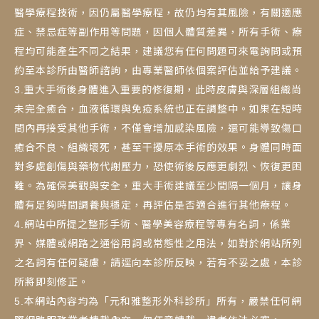
醫學療程技術，因仍屬醫學療程，故仍均有其風險，有關適應
症、禁忌症等副作用等問題，因個人體質差異，所有手術、療
程均可能產生不同之結果，建議您有任何問題可來電詢問或預
約至本診所由醫師諮詢，由專業醫師依個案評估並給予建議。
3.重大手術後身體進入重要的修復期，此時皮膚與深層組織尚
未完全癒合，血液循環與免疫系統也正在調整中。如果在短時
間內再接受其他手術，不僅會增加感染風險，還可能導致傷口
癒合不良、組織壞死，甚至干擾原本手術的效果。身體同時面
對多處創傷與藥物代謝壓力，恐使術後反應更劇烈、恢復更困
難。為確保美觀與安全，重大手術建議至少間隔一個月，讓身
體有足夠時間調養與穩定，再評估是否適合進行其他療程。
4.網站中所提之整形手術、醫學美容療程等專有名詞，係業
界、媒體或網路之通俗用詞或常態性之用法，如對於網站所列
之名詞有任何疑慮，請逕向本診所反映，若有不妥之處，本診
所將即刻修正。
5.本網站內容均為「元和雅整形外科診所」所有，嚴禁任何網