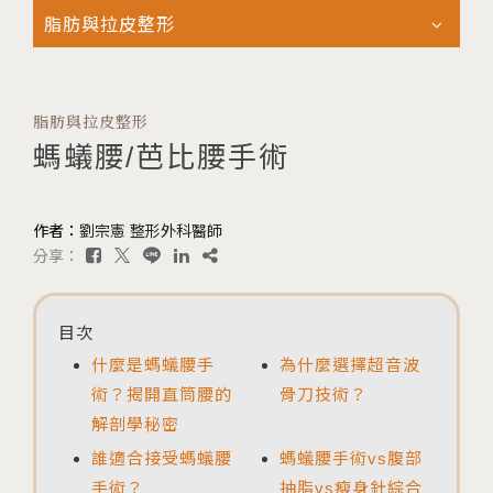
脂肪與拉皮整形
脂肪與拉皮整形
螞蟻腰/芭比腰手術
作者：
劉宗憲 整形外科醫師
分享：
目次
什麼是螞蟻腰手
為什麼選擇超音波
術？揭開直筒腰的
骨刀技術？
解剖學秘密
誰適合接受螞蟻腰
螞蟻腰手術vs腹部
手術？
抽脂vs瘦身針綜合