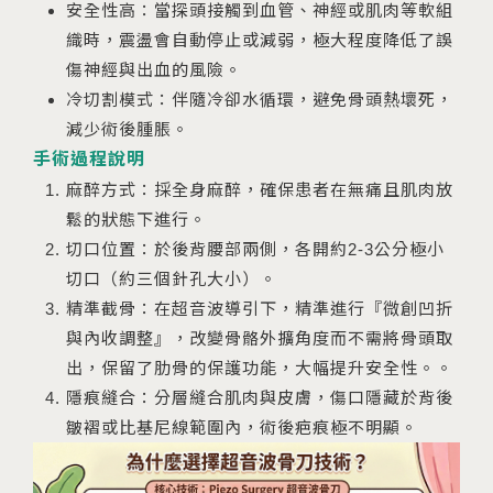
安全性高：當探頭接觸到血管、神經或肌肉等軟組
織時，震盪會自動停止或減弱，極大程度降低了誤
傷神經與出血的風險。
冷切割模式：伴隨冷卻水循環，避免骨頭熱壞死，
減少術後腫脹。
手術過程說明
麻醉方式：採全身麻醉，確保患者在無痛且肌肉放
鬆的狀態下進行。
切口位置：於後背腰部兩側，各開約2-3公分極小
切口（約三個針孔大小）。
精準截骨：在超音波導引下，精準進行『微創凹折
與內收調整』，改變骨骼外擴角度而不需將骨頭取
出，保留了肋骨的保護功能，大幅提升安全性。。
隱痕縫合：分層縫合肌肉與皮膚，傷口隱藏於背後
皺褶或比基尼線範圍內，術後疤痕極不明顯。