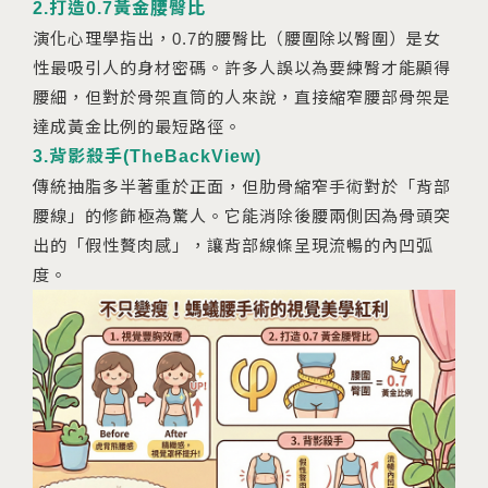
2.打造0.7黃金腰臀比
演化心理學指出，0.7的腰臀比（腰圍除以臀圍）是女
性最吸引人的身材密碼。許多人誤以為要練臀才能顯得
腰細，但對於骨架直筒的人來說，直接縮窄腰部骨架是
達成黃金比例的最短路徑。
3.背影殺手(TheBackView)
傳統抽脂多半著重於正面，但肋骨縮窄手術對於「背部
腰線」的修飾極為驚人。它能消除後腰兩側因為骨頭突
出的「假性贅肉感」，讓背部線條呈現流暢的內凹弧
度。