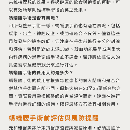
來維持理想的效果。透過健康的飲食與適當的運動，可
以有效地幫助維持手術後的美型效果。
螞蟻腰手術是否有風險？
和所有整形手術一樣，螞蟻腰手術也有潛在風險，包括
感染、出血、神經反應、或肋骨癒合不良等。儘管這些
風險發生的機率較低，仍建議在手術前進行充分的討論
和評估，特別是對於未滿18歲、凝血功能異常或有重大
內科疾病的患者循該手術並不適合。醫師將依據個人的
具體需求及健康狀況來進行評估。
螞蟻腰手術的費用大約是多少？
螞蟻腰手術的費用會根據每位患者的個人結構和是否合
併其他手術而有所不同，價格大約在30至35萬新台幣之
間。實際費用需根據醫師的專業評估而定，建議在進行
手術前進行詳細的諮詢，確認最終方案及其相關費用。
螞蟻腰手術前評估與風險提醒
元和雅醫美診所秉持醫療道德與誠信原則，必須提醒所