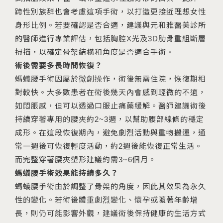
跨性別族群也會考慮這項手術，以打造更接近理想女性
身形比例。若要確認是否合適，建議與元和雅醫美診所
的醫師進行專業評估，包括胸腔X光及3D肋骨重組斷層
掃描，以確定骨架結構和角度是否適合手術。
術後需要多長時間恢復？
螞蟻腰手術因屬於微創操作，術後無需住院，恢復期相
對較快。大多數患者在術後幾天內會感到輕微的不適，
如悶脹感，但可以透過口服止痛藥緩解。醫師建議術後
持續穿著專用的腰夾約2~3週，以幫助腰部線條的穩定
成形。在這段恢復期內，避免劇烈活動與重物搬運，通
常一週後可恢復輕度活動，約2週後能恢復正常生活。
而完整穿著腰夾塑形建議約需3~6個月。
螞蟻腰手術效果能持續多久？
螞蟻腰手術由於調整了骨架的角度，因此其效果為永久
性的變化。若術後體重劇烈變化、懷孕或隨著年齡增
長，則仍可能影響外觀，建議術後保持健康的生活方式