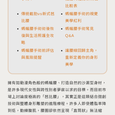
比較表
傳統截肋vs新式芭
螞蟻腰手術的視覺
比腰
美學紅利
螞蟻腰手術術後恢
螞蟻腰手術常見
復與生活照護全攻
Q&A
略
螞蟻腰手術前評估
讓腰線回歸主角，
與風險提醒
重新定義你的身形
美學
擁有如動漫角色般的螞蟻腰、打造自然的沙漏型身材，
是許多現代女性與跨性別者夢寐以求的目標。而目前市
場上討論度極高的「芭比腰」，其實正是這類結合微創
技術與整體身形雕塑的進階療程。許多人即使體脂率降
到低，勤練腹肌，腰圍卻依然呈現「直筒狀」無法縮