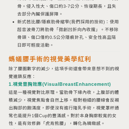
骨。侵入性大、傷口約3-7公分、恢復期長，且失
去部分內臟保護屏障。
新式芭比腰/隱痕肋骨縮窄(我們採用的技術)：使用
超音波骨刀將肋骨「微創凹折向內收攏」。不移除
骨頭、傷口僅約0.5公分隱痕針孔、安全性高且隔
日即可輕度活動。
螞蟻腰手術的視覺美學紅利
除了腰圍數字的減少，這項手術還會帶來意想不到的視
覺連鎖反應：
1.視覺豐胸效應(VisualBreastEnhancement)
這是一種視覺對比原理。當肋骨下緣內收，上腹部的體
積減少，視覺焦點會自然上移。相對極細的腰線會反襯
出胸部的飽滿度，即便沒有進行隆乳手術，視覺罩杯通
常也能提升1個Cup的豐滿感。對於本身胸廓較寬的女
性，能有效修飾「虎背熊腰」，轉化為精緻感。