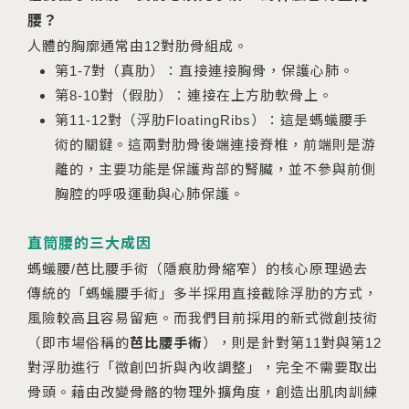
腰？
人體的胸廓通常由12對肋骨組成。
第1-7對（真肋）：直接連接胸骨，保護心肺。
第8-10對（假肋）：連接在上方肋軟骨上。
第11-12對（浮肋FloatingRibs）：這是螞蟻腰手
術的關鍵。這兩對肋骨後端連接脊椎，前端則是游
離的，主要功能是保護背部的腎臟，並不參與前側
胸腔的呼吸運動與心肺保護。
直筒腰的三大成因
螞蟻腰/芭比腰手術（隱痕肋骨縮窄）的核心原理過去
傳統的「螞蟻腰手術」多半採用直接截除浮肋的方式，
風險較高且容易留疤。而我們目前採用的新式微創技術
（即市場俗稱的
芭比腰手術
），則是針對第11對與第12
對浮肋進行「微創凹折與內收調整」，完全不需要取出
骨頭。藉由改變骨骼的物理外擴角度，創造出肌肉訓練