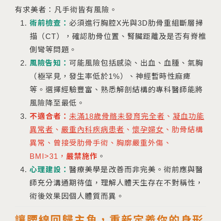
有求美者：凡手術皆有風險。
術前檢查：
必須進行胸腔X光與3D肋骨重組斷層掃
描（CT），確認肋骨位置、腎臟距離及是否有脊椎
側彎等問題。
風險告知：
可能風險包括感染、出血、血腫、氣胸
（極罕見，發生率低於1%）、神經暫時性麻痺
等。選擇經驗豐富、熟悉解剖結構的專科醫師能將
風險降至最低。
不適合者：
未滿18歲骨骼未發育完全者
、
凝血功能
異常者
、
嚴重內科疾病患者
、
懷孕婦女
、肋骨結構
異常、曾接受肋骨手術、胸廓嚴重外傷、
BMI>31，
嚴禁施作
。
心理建設：
醫療美學是改善而非完美。術前應與醫
師充分溝通期待值，理解人體天生存在不對稱性，
術後效果因個人體質而異。
讓腰線回歸主角，重新定義你的身形