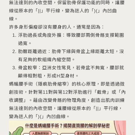
無法達到的內收空間，保留肋骨保護功能的同時，讓腰
線從原本的「||」平行線，變為迷人的「)(」內凹曲
線。
許多身形偏瘦卻沒有腰身的人，通常是因為：
浮肋過長或角度外擴：導致腰部兩側骨骼支撐範圍
過寬。
肋髂距離過近：肋骨下緣與骨盆上緣距離太短，沒
有足夠的軟組織內縮空間。
骨盆較窄：亞洲女性常見，若骨盆不夠寬，腰部就
顯得相對粗，形成H型身材。
螞蟻腰手術（隱痕肋骨縮窄）的核心原理，即是透過微
創技術，針對第11對與第12對浮肋進行「截骨」或「內
收調整」。藉由改變骨骼的物理角度，創造出肌肉訓練
無法達到的內收空間，讓腰線從原本的「||」平行線，
變為迷人的「)(」內凹曲線。