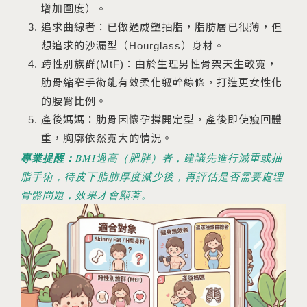
增加圍度）。
追求曲線者：已做過威塑抽脂，脂肪層已很薄，但
想追求的沙漏型（Hourglass）身材。
跨性別族群(MtF)：由於生理男性骨架天生較寬，
肋骨縮窄手術能有效柔化軀幹線條，打造更女性化
的腰臀比例。
產後媽媽：肋骨因懷孕撐開定型，產後即使瘦回體
重，胸廓依然寬大的情況。
專業提醒：
BMI過高（肥胖）者，建議先進行減重或抽
脂手術，待皮下脂肪厚度減少後，再評估是否需要處理
骨骼問題，效果才會顯著。