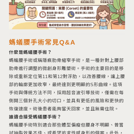
螞蟻腰手術常見Q&A
什麼是螞蟻腰手術？
螞蟻腰手術或稱隱痕肋骨縮窄手術，是一種針對上腰部
肋骨進行調整的微創身形雕塑術。手術的主要目的是移
除或重新定位第11和第12對浮肋，以改善腰線，讓上腰
部的輪廓更加收窄，最終達到更明顯的S形曲線。這項
手術與傳統方法不同，採用超音波引導技術，僅需在每
側開三個針孔大小的切口，並具有更低的風險和更快的
恢復速度。術後患者能夠當天回家，並且無需住院。
誰適合接受螞蟻腰手術？
螞蟻腰手術特別適合那些體型偏瘦但腰身不明顯、曾嘗
試抽脂效果不佳、或希望追求性感身形的個案。此外，