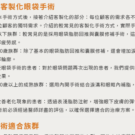
雅客製化眼袋手術
本手術方式後，接著介紹客製化的部分：每位顧客的需求各
位顧客的獨特需求。介紹的較常見的客製化手術方式，實際
歲以下族群：較常見的是採用眼袋脂肪回推與囊膜修補手術，
部疲勞感。
至40歲族群：除了基本的眼袋脂肪回推和囊膜修補，還會增加
部輪廓。
受眼袋手術的患者：對於眼袋問題再次出現的患者，我們提供
效果。
至50歲以上的成熟族群：選用內開手術結合淚溝和眼眶內補脂
。
改善老化現象的患者：透過表淺脂肪注射，增強眼下皮膚的彈
術前必須經過醫師詳盡的評估，以確保選擇適合的治療方案
手術適合族群