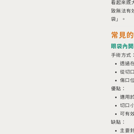
看起來既
致無法有
袋」。
常見
眼袋內開
手術方式
透過
從切
傷口
優點：
適用
切口
可有
缺點：
主要