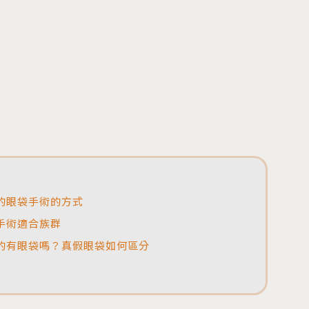
美國音波拉提 Ulthera
隱形內衣 GalaFLEX
低溫電漿刀 Plasma Blade
X生髮梳 HAIRestart
得美微針筆 Dermapen 4
的眼袋手術的方式
手術適合族群
的有眼袋嗎？真假眼袋如何區分