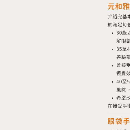
元和
介紹完基
於滿足每
30
解眼
35
善臉
曾接
視覺
40
風險
希望
在接受手
眼袋