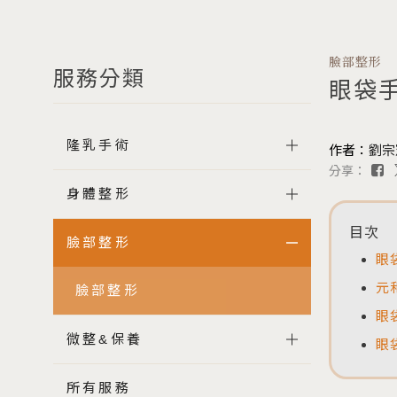
圓盤女神波
水滴女神波
臉部整形
果凍矽膠隆乳
服務分類
眼袋
隆乳手術
作者：
劉宗
分享：
身體整形
目次
臉部整形
眼
元
臉部整形
眼
微整&保養
眼
所有服務