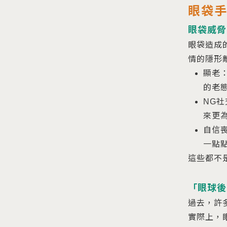
眼袋
眼袋威脅
眼袋造成
情的隱形
顯老
的老
NG
來更
自信
一點
這些都不
「眼球後
過去，許
實際上，