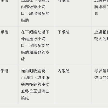
開手術
透過在下眼瞼的
內眼瞼
皮膚彈
內部做微小切
肪堆積
口，取出過多的
者
脂肪
開手術
在下眼瞼睫毛下
下眼瞼
皮膚鬆
緣處進行小切
較大的
口，移除多餘的
脂肪和鬆弛的皮
膚
袋手術
從內眼瞼處開一
內眼瞼
尋求隱
小切口，取出眼
恢復的
袋內多餘的脂肪
並移位至淚溝凹
陷處