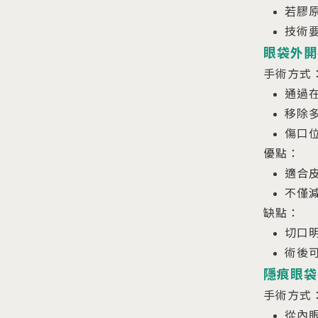
若膠
技術
眼袋外開
手術方式
通過
移除
傷口
優點：
適合
不僅
缺點：
切口
術後
隱痕眼袋
手術方式
從內