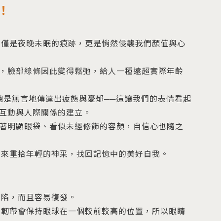
！
不僅是夜晚未眠的痕跡，更是悄然侵襲我們顏值與心
，臉部線條因此變得鬆弛，給人一種遠超實際年齡
總是無言地傳達出疲態與憂郁──這讓我們的表情看起
互動與人際關係的建立。
著明顯眼袋、看似未經修飾的容顏，自信心也隨之
術來重拾年輕的神采，找回記憶中的美好自我。
凹陷，而且容易復發。
的韌帶會保持眼球在一個較前較高的位置，所以眼睛