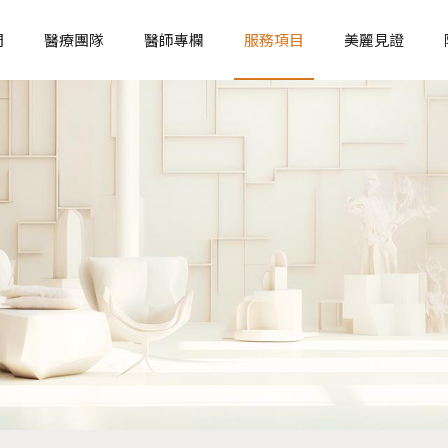
們
醫療團隊
醫師專欄
服務項目
美麗見證
脂肪與拉皮整形
臉部整形
螞蟻腰/芭比腰手術
天鵝頸手術
自體脂肪隆乳
全肋軟骨隆
自體脂肪補臉
半肋軟骨隆
二代威塑抽脂
眼袋手術
腹部拉皮手術
下巴手術
內視鏡隱痕提眉手術
雙眼皮手術
中下臉深層筋膜拉皮手術
開眼頭手術