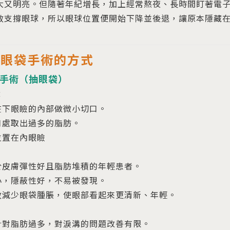
大又明亮。但隨著年紀增長，加上經常熬夜、長時間盯著電
效支撐眼球，所以眼球位置便開始下降並後退，讓原本隱藏
的眼袋手術的方式
手術（抽眼袋）
：
在下眼瞼的內部做微小切口。
口處取出過多的脂肪。
位置在內眼瞼
於皮膚彈性好且脂肪堆積的年輕患者。
小，隱蔽性好，不易被發現。
效減少眼袋腫脹，使眼部看起來更清新、年輕。
針對脂肪過多，對淚溝的問題改善有限。