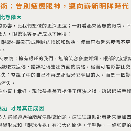
手術：告別疲憊眼神，邁向嶄新明眸時代
比想像大
的影響，比我們想像的更深更遠；一對看起來疲憊的眼袋，
敵人，眼袋很容易造成以下困擾：
：眼袋在臉部形成明顯的陰影和皺摺，使面容看起來疲憊不堪
態。
社交表情：擁有眼袋的我們，無論笑容多麼燦爛，眼部的疲憊
為嚴峻或疲倦，錯誤地傳達出負面的情緒，從而可能影響社交
喪失：當鏡子中的自己不再是那個光彩奪目的人，而是一個帶
點流失。
是小事！幸好，現代醫學美容提供了解決之道，透過眼袋手
退」才是真正成因
多人選擇透過抽脂解決眼袋問題。這往往讓眼部看起來更加
眼袋形成和「眼球後退」有很大的關係。年輕時，一條強健