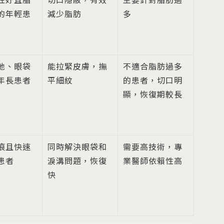
性好且脂
切口隱蔽，有效
主要針對脂肪過
的年輕患
減少脂肪
多
弛、眼袋
能拉緊皮膚，撫
不適合脂肪過多
年長患者
平細紋
的患者，切口明
顯，恢復期較長
痕且快速
同時解決眼袋和
需要高技術，專
患者
淚溝問題，恢復
業醫師依賴性高
快