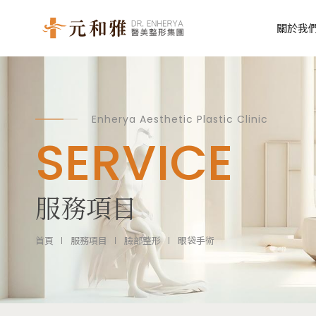
關於我
乳房整形
乳房疑難雜症
Enherya Aesthetic Plastic Clinic
SERVICE
魔滴少女波 Motiva
平胸手術
魔滴絕世好波 Motiva JOY
縮胸手術
服務項目
女王波隆乳 Mentor Xtra
下垂提乳手術
曼陀皇家 Mentor Boost
二次隆乳手術
首頁
服務項目
臉部整形
眼袋手術
森巴女王 Silimed
男性女乳症手術
璐娜水滴隆乳 Luna XT
珍珠波/盈波隆乳 Perle