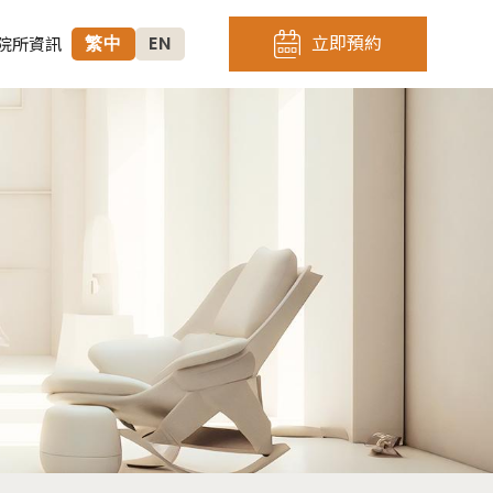
繁中
EN
立即預約
院所資訊
微整&儀器&保養
犀利電波 CELLINEW
鼻
逆時針 Profhilo
鼻
喬雅露 Juvelook
岩盤浴
肌力塑 ZField
高壓氧 O2One
神力拉提 MINT