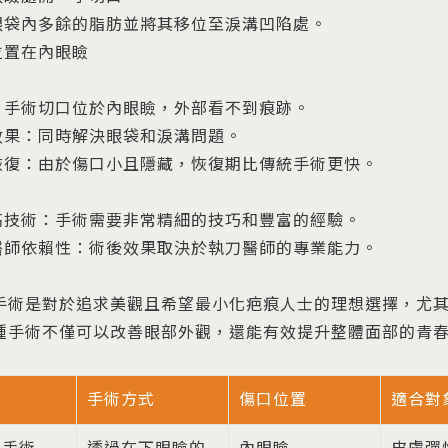
眼袋內多餘的脂肪並將其移位至淚溝凹陷處。
位置在內眼瞼
：手術切口位於內眼瞼，外部看不到痕跡。
效果：同時解決眼袋和淚溝問題。
恢復：由於傷口小且隱藏，恢復期比傳統手術更快。
高技術：手術需要非常精細的技巧和豐富的經驗。
醫師依賴性：術後效果取決於執刀醫師的專業能力。
手術是對於追求美觀且希望最小化疤痕人士的理想選擇，尤
種手術不僅可以改善眼部外觀，還能有效提升整體面部的青
型
手術方式
傷口位置
適合對