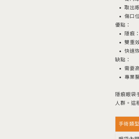
取出
傷口
優點：
隱痕
雙重
快速
缺點：
需要
專業
隱痕眼袋
人群。這
手術類