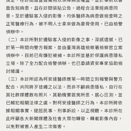
規定，在診間設置設備用以保障病患權益，並於事前以書
面告知病患，且在診間張貼公告，過程合法業經病患同
意。至於遭駭客入侵的影像，均係醫師為病患做檢查時之
正常醫療行為，被不明人士拿來做為要脅使用，已由檢警
偵辦中。
（二）本診所對於遭駭客入侵的影像之事，深感遺憾，已
於第一時間向警方報案，並由臺灣高雄檢察署檢察官立案
偵辦中，目前已有嫌犯被捕。本診所並基於保護病患隱私
立場，除了全力配合檢警偵辦，也已委請資安專家協助檢
討維護。
（三）本診所認為柯安達醫師應第一時間立刻報警與警方
配合，共同將歹徒繩之以法，而非不顧病患隱私，自行在
其社群媒體散布照片，其動機實匪夷所思，居心叵測，並
已觸犯相關法律之虞。對柯安達醫師之行為，本診所將依
據相關事實，提起民事、刑事訴訟，以正視聽。本診所在
此呼籲各大新聞媒體及社會大眾勿轉發、轉載影像內容，
以免對被害人產生二次傷害。