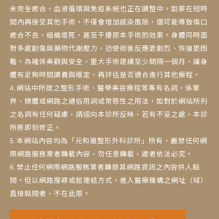
未完全癒合，血液循環與免疫系統也正在調整中。如果在短時
間內再接受其他手術，不僅會增加感染風險，還可能導致傷口
癒合不良、組織壞死，甚至干擾原本手術的效果。身體同時面
對多處創傷與藥物代謝壓力，恐使術後反應更劇烈、恢復更困
難。為確保美觀與安全，重大手術建議至少間隔一個月，讓身
體有足夠時間調養與穩定，再評估是否適合進行其他療程。
4.網站中所提之整形手術、醫學美容療程等專有名詞，係業
界、媒體或網路之通俗用詞或常態性之用法，如對於網站所列
之名詞有任何疑慮，請逕向本診所反映，若有不妥之處，本診
所將即刻修正。
5.本網站內容均為「元和雅整形外科診所」所有，嚴禁任何網
際網路服務業者轉載內容，勿任意轉載，違者依法必究。
6.禁止任何網際網路服務業者轉錄其網路資訊之內容供人點
閱。但以網路搜尋或超連結方式，進入醫療機構之網址（域）
直接點閱者，不在此限。