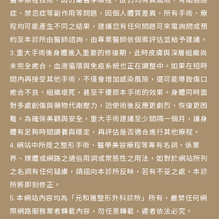
症、禁忌症等副作用等問題，因個人體質差異，所有手術、療
程均可能產生不同之結果，建議您有任何問題可來電詢問或預
約至本診所由醫師諮詢，由專業醫師依個案評估並給予建議。
3.重大手術後身體進入重要的修復期，此時皮膚與深層組織尚
未完全癒合，血液循環與免疫系統也正在調整中。如果在短時
間內再接受其他手術，不僅會增加感染風險，還可能導致傷口
癒合不良、組織壞死，甚至干擾原本手術的效果。身體同時面
對多處創傷與藥物代謝壓力，恐使術後反應更劇烈、恢復更困
難。為確保美觀與安全，重大手術建議至少間隔一個月，讓身
體有足夠時間調養與穩定，再評估是否適合進行其他療程。
4.網站中所提之整形手術、醫學美容療程等專有名詞，係業
界、媒體或網路之通俗用詞或常態性之用法，如對於網站所列
之名詞有任何疑慮，請逕向本診所反映，若有不妥之處，本診
所將即刻修正。
5.本網站內容均為「元和雅整形外科診所」所有，嚴禁任何網
際網路服務業者轉載內容，勿任意轉載，違者依法必究。