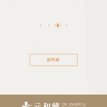
的「隱痕」效果。本篇文章將由專業整
形外科醫師的角度，為您深度實測與分
析目前主流的三大隆乳切口：腋下、乳
暈、胸下，幫助您根據自己的生活習慣
與穿衣喜好，找出最適合您的「藏疤」
策略。
回列表