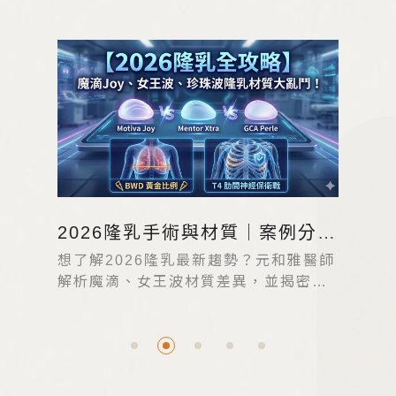
平胸手術種類怎麼分？不同切口
方式對平整度與疤痕的影響
平胸手術種類很多，並非越微創越好，
而是需依胸型、皮膚彈性、下垂程度與
乳頭位置評估。本文說明乳暈切口、胸
下緣切口與一字型／雙切口平胸手術的
適合對象、優缺點與選擇重點，協助
FTM 與非二元族群做出安心且符合條件
的平胸手術決策。