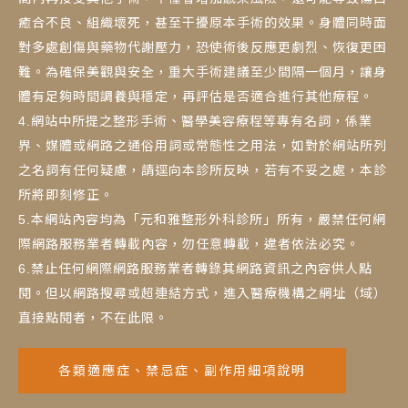
癒合不良、組織壞死，甚至干擾原本手術的效果。身體同時面
對多處創傷與藥物代謝壓力，恐使術後反應更劇烈、恢復更困
難。為確保美觀與安全，重大手術建議至少間隔一個月，讓身
體有足夠時間調養與穩定，再評估是否適合進行其他療程。
4.網站中所提之整形手術、醫學美容療程等專有名詞，係業
界、媒體或網路之通俗用詞或常態性之用法，如對於網站所列
之名詞有任何疑慮，請逕向本診所反映，若有不妥之處，本診
所將即刻修正。
5.本網站內容均為「元和雅整形外科診所」所有，嚴禁任何網
際網路服務業者轉載內容，勿任意轉載，違者依法必究。
6.禁止任何網際網路服務業者轉錄其網路資訊之內容供人點
閱。但以網路搜尋或超連結方式，進入醫療機構之網址（域）
直接點閱者，不在此限。
各類適應症、禁忌症、副作用細項說明