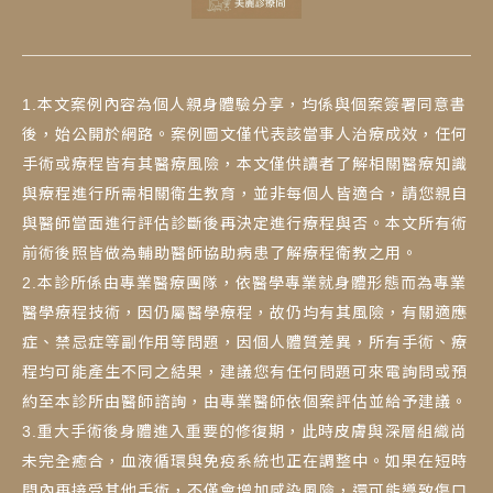
1.本文案例內容為個人親身體驗分享，均係與個案簽署同意書
後，始公開於網路。案例圖文僅代表該當事人治療成效，任何
手術或療程皆有其醫療風險，本文僅供讀者了解相關醫療知識
與療程進行所需相關衛生教育，並非每個人皆適合，請您親自
與醫師當面進行評估診斷後再決定進行療程與否。本文所有術
前術後照皆做為輔助醫師協助病患了解療程衛教之用。
2.本診所係由專業醫療團隊，依醫學專業就身體形態而為專業
醫學療程技術，因仍屬醫學療程，故仍均有其風險，有關適應
症、禁忌症等副作用等問題，因個人體質差異，所有手術、療
程均可能產生不同之結果，建議您有任何問題可來電詢問或預
約至本診所由醫師諮詢，由專業醫師依個案評估並給予建議。
3.重大手術後身體進入重要的修復期，此時皮膚與深層組織尚
未完全癒合，血液循環與免疫系統也正在調整中。如果在短時
間內再接受其他手術，不僅會增加感染風險，還可能導致傷口