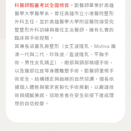
科醫師甄審考試全國榜首
。劉醫師畢業於高雄
醫學大學醫學系，曾任高雄市立小港醫院整形
外科主任，並於高雄醫學大學附設醫院接受完
整整形外科訓練與擔任主治醫師，擁有扎實的
臨床與手術經驗。
其專長涵蓋乳房整形（女王波隆乳、Motiva 魔
滴一代與二代、珍珠波／盈波隆乳、平胸手
術、男性女乳矯正）、眼部與頸部精細手術，
以及腹部拉皮等身體雕塑手術。劉醫師重視手
術安全、結構穩定與曲線的自然協調，擅長依
據個人體態與需求客製化手術規劃，以嚴謹技
術與細膩美感，協助患者在安全前提下達成理
想的自信蛻變。