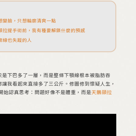
想變臉，只想輪廓清爽一點
頸拉提手術前，我有種要解鎖什麼的預感
廓線也失蹤的人
只是下巴多了一層，而是整條下顎線根本被脂肪吞
廓讓我看起來直接多了三公斤。修圖修到懷疑人生，
開始認真思考：問題好像不是體重，而是
天鵝頸拉