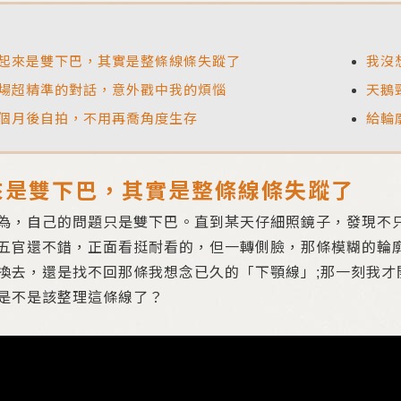
起來是雙下巴，其實是整條線條失蹤了
我沒
場超精準的對話，意外戳中我的煩惱
天鵝
個月後自拍，不用再喬角度生存
給輪
來是雙下巴，其實是整條線條失蹤了
為，自己的問題只是雙下巴。直到某天仔細照鏡子，發現不
五官還不錯，正面看挺耐看的，但一轉側臉，那條模糊的輪
換去，還是找不回那條我想念已久的「下顎線」;那一刻我才
是不是該整理這條線了？