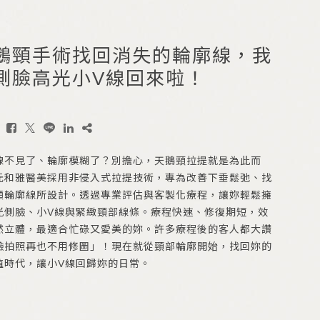
美國音波拉提 Ulthera
隱形內衣 GalaFLEX
鵝頸手術找回消失的輪廓線，我
低溫電漿刀 Plasma Blade
側臉高光小V線回來啦！
X生髮梳 HAIRestart
得美微針筆 Dermapen 4
：
線不見了、輪廓模糊了？別擔心，天鵝頸拉提就是為此而
元和雅醫美採用非侵入式拉提技術，專為改善下垂鬆弛、找
顯輪廓線所設計。透過專業評估與客製化療程，讓妳輕鬆擁
光側臉、小V線與緊緻頸部線條。療程快速、修復期短，效
然立體，最適合忙碌又愛美的妳。許多療程後的客人都大讚
臉拍照再也不用修圖」！現在就從頸部輪廓開始，找回妳的
值時代，讓小V線回歸妳的日常。