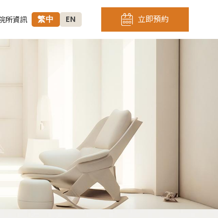
繁中
EN
立即預約
院所資訊
微整&儀器&保養
犀利電波 CELLINEW
鼻
逆時針 Profhilo
鼻
喬雅露 Juvelook
岩盤浴
肌力塑 ZField
高壓氧 O2One
神力拉提 MINT