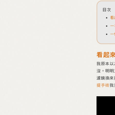
目次
看
一
一
看起
我原本以
沒。明明
濾鏡換來
提手術
我