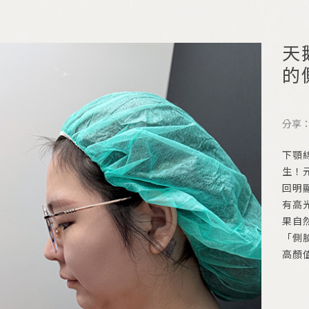
天
的
分享
下顎
生！
回明
有高
果自
「側
高顏