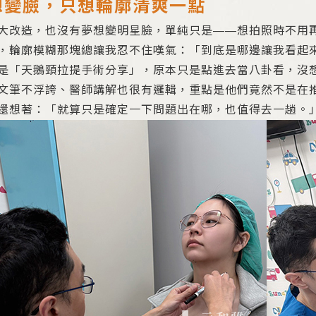
想變臉，只想輪廓清爽一點
大改造，也沒有夢想變明星臉，單純只是——想拍照時不用
，輪廓模糊那塊總讓我忍不住嘆氣：「到底是哪邊讓我看起
是「天鵝頸拉提手術分享」，原本只是點進去當八卦看，沒
文筆不浮誇、醫師講解也很有邏輯，重點是他們竟然不是在
還想著：「就算只是確定一下問題出在哪，也值得去一趟。