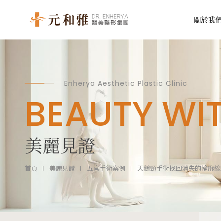
關於我
乳房整形
乳房疑難雜症
Enherya Aesthetic Plastic Clinic
BEAUTY WI
魔滴少女波 Motiva
平胸手術
魔滴絕世好波 Motiva JOY
縮胸手術
美麗見證
女王波隆乳 Mentor Xtra
下垂提乳手術
曼陀皇家 Mentor Boost
二次隆乳手術
首頁
美麗見證
五官手術案例
天鵝頸手術找回消失的輪廓線
森巴女王 Silimed
男性女乳症手術
璐娜水滴隆乳 Luna XT
珍珠波/盈波隆乳 Perle