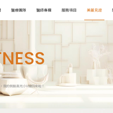
們
醫療團隊
醫師專欄
服務項目
美麗見證
脂肪與拉皮整形
臉部整形
TNESS
螞蟻腰/芭比腰手術
天鵝頸手術
自體脂肪隆乳
全肋軟骨隆
自體脂肪補臉
半肋軟骨隆
二代威塑抽脂
眼袋手術
，我的側臉高光小V線回來啦！
腹部拉皮手術
下巴手術
內視鏡隱痕提眉手術
雙眼皮手術
中下臉深層筋膜拉皮手術
開眼頭手術