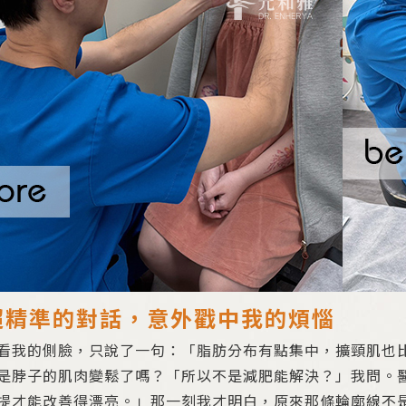
超精準的對話，意外戳中我的煩惱
看我的側臉，只說了一句：「脂肪分布有點集中，擴頸肌也
是脖子的肌肉變鬆了嗎？「所以不是減肥能解決？」我問。
提才能改善得漂亮。」那一刻我才明白，原來那條輪廓線不