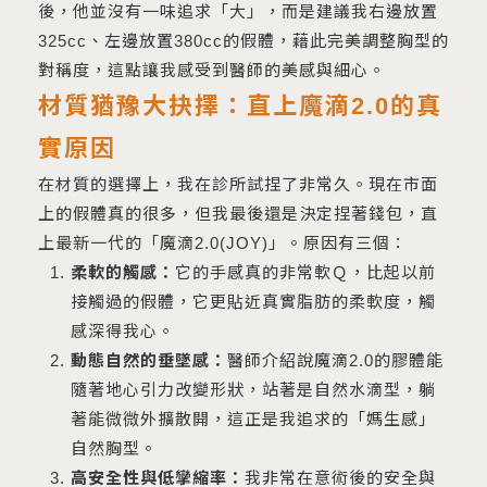
後，他並沒有一味追求「大」，而是建議我右邊放置
325cc、左邊放置380cc的假體，藉此完美調整胸型的
對稱度，這點讓我感受到醫師的美感與細心。
材質猶豫大抉擇：直上魔滴2.0的真
實原因
在材質的選擇上，我在診所試捏了非常久。現在市面
上的假體真的很多，但我最後還是決定捏著錢包，直
上最新一代的「魔滴2.0(JOY)」。原因有三個：
柔軟的觸感：
它的手感真的非常軟Ｑ，比起以前
接觸過的假體，它更貼近真實脂肪的柔軟度，觸
感深得我心。
動態自然的垂墜感：
醫師介紹說魔滴2.0的膠體能
隨著地心引力改變形狀，站著是自然水滴型，躺
著能微微外擴散開，這正是我追求的「媽生感」
自然胸型。
高安全性與低攣縮率：
我非常在意術後的安全與