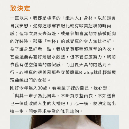
敢決定
一直以來，我都是標準的「紙片人」身材。以前還會
自我安慰，覺得這樣穿衣服比較有歐美超模的時尚
感；但每次夏天去海邊，或是參加喜宴想穿稍微低胸
的洋裝時，那種「空杯」的感覺真的令人無比挫折。
為了讓身型好看一點，我總是買那種超厚墊的內衣，
甚至還要再塞好幾層水餃墊，但不管怎麼努力，胸前
依舊有種空蕩蕩的虛假感，而且夏天真的悶熱到不
行。心裡真的很羨慕那些穿著簡單Bratop就能輕鬆展
現曲線出門的女孩。
剛好今年邁入30歲，看著鏡子裡的自己，我心想：
「與其一輩子為此自卑、不斷買厚墊內衣，不如送自
己一個能改變人生的大禮吧！」心一橫，便決定踏出
這一步，開始尋求專業的隆乳諮詢。