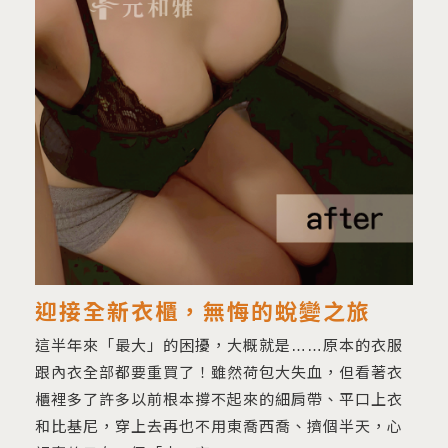
迎接全新衣櫃，無悔的蛻變之旅
這半年來「最大」的困擾，大概就是……原本的衣服
跟內衣全部都要重買了！雖然荷包大失血，但看著衣
櫃裡多了許多以前根本撐不起來的細肩帶、平口上衣
和比基尼，穿上去再也不用東喬西喬、擠個半天，心