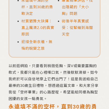
永遠填不滿的空
專業精準評估，找
杯，直到30歲的勇
出隱藏的「大小
敢決定
胸」問題
材質猶豫大抉擇：
術後半年真實感
直上魔滴2.0的真實
受：從緊繃到海闊
原因
天空
迎接全新衣櫃，無
悔的蛻變之旅
以前逛網拍，只要看到稍微低胸、深V或需要露胸的
款式，我都只能在心裡嘆口氣，然後默默滑掉。如今
我終於可以自信地穿上它們出門了！這是我送給自己
最棒的30歲生日禮物，想透過這篇文章，和大家分享
我從「空杯畢業」的心路歷程，希望能給同樣為胸型
困擾的女孩一點勇氣。
永遠填不滿的空杯，直到30歲的勇