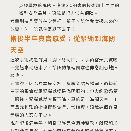
莢膜攣縮的風險。魔滴2.0的表面技術加上內建的
微型安全晶片，讓我覺得非常有保障。
考量到這是要放在身體裡一輩子、陪伴我度過未來的
改變，牙一咬就決定刷下去了！
術後半年真實感受：從緊繃到海闊
天空
這次手術我是採用「胸下緣切口」。手術當天其實睡
一覺起來就結束了，診所的護理團隊也非常細心地照
顧我。
老實說，因為原本是空杯，皮膚突然被撐開，術後前
三天的脹痛感跟緊繃感還是滿明顯的；但大約熬過第
一週後，緊繃感就大幅下降，真的是「海闊天空」！
而且元和雅的術後衛教做得非常確實，讓我這個容易
焦慮的人安心不少。
現在術後滿半年，胸部已經完全消腫變軟，觸感和形
狀都非常自然。站著的時候有著微垂墜的漂亮弧度，