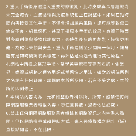
3.重大手術後身體進入重要的修復期，此時皮膚與深層組織尚
未完全癒合，血液循環與免疫系統也正在調整中。如果在短時
間內再接受其他手術，不僅會增加感染風險，還可能導致傷口
癒合不良、組織壞死，甚至干擾原本手術的效果。身體同時面
對多處創傷與藥物代謝壓力，恐使術後反應更劇烈、恢復更困
難。為確保美觀與安全，重大手術建議至少間隔一個月，讓身
體有足夠時間調養與穩定，再評估是否適合進行其他療程。
4.網站中所提之整形手術、醫學美容療程等專有名詞，係業
界、媒體或網路之通俗用詞或常態性之用法，如對於網站所列
之名詞有任何疑慮，請逕向本診所反映，若有不妥之處，本診
所將即刻修正。
5.本網站內容均為「元和雅整形外科診所」所有，嚴禁任何網
際網路服務業者轉載內容，勿任意轉載，違者依法必究。
6.禁止任何網際網路服務業者轉錄其網路資訊之內容供人點
閱。但以網路搜尋或超連結方式，進入醫療機構之網址（域）
直接點閱者，不在此限。