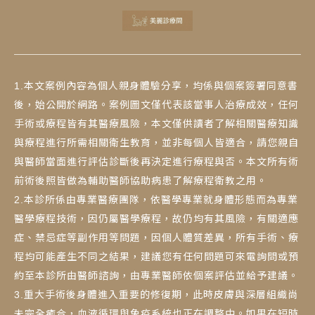
1.本文案例內容為個人親身體驗分享，均係與個案簽署同意書
後，始公開於網路。案例圖文僅代表該當事人治療成效，任何
手術或療程皆有其醫療風險，本文僅供讀者了解相關醫療知識
與療程進行所需相關衛生教育，並非每個人皆適合，請您親自
與醫師當面進行評估診斷後再決定進行療程與否。本文所有術
前術後照皆做為輔助醫師協助病患了解療程衛教之用。
2.本診所係由專業醫療團隊，依醫學專業就身體形態而為專業
醫學療程技術，因仍屬醫學療程，故仍均有其風險，有關適應
症、禁忌症等副作用等問題，因個人體質差異，所有手術、療
程均可能產生不同之結果，建議您有任何問題可來電詢問或預
約至本診所由醫師諮詢，由專業醫師依個案評估並給予建議。
3.重大手術後身體進入重要的修復期，此時皮膚與深層組織尚
未完全癒合，血液循環與免疫系統也正在調整中。如果在短時