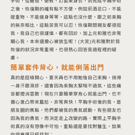
手術，從體檢、衛教、訂製束身衣，到完成平胸手術
之後，恢復期的確有點不方便，例如菸酒忌口、不能
提重物、不能健身等等，這點也沒什麼，跟之前束胸
的無奈相比，這點苦我可以忍！恢復期間親友都很挺
我，我自己也很謹慎，都有回診，加上元和雅也非常
關心我，本來還擔心被放生呢！(大笑)元和雅對於我
恢復的狀況非常重視，也很熱心回答我過程裡的疑
慮。
簡單套件背心，就能俐落出門
真的是超級開心，夏天再也不用勉強自己束胸，搞得
一身汗跟濕疹，還會因為束胸太緊喘不過氣，這些痛
苦都煙消雲散！現在只要簡單穿背心就能出門，也不
擔心激凸帶來尷尬，非常爽快！平胸手術後的我，是
朋友圈的焦點，他們都被我的勇氣感動，有些朋友也
因為我的勇氣，而決定走上改變的路，實際上平胸手
術真的沒有想像中可怕，重點還是要找對醫生，如果
你很幸運已經找到：