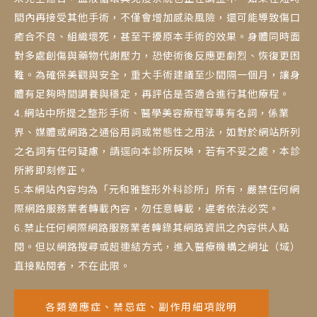
間內再接受其他手術，不僅會增加感染風險，還可能導致傷口
癒合不良、組織壞死，甚至干擾原本手術的效果。身體同時面
對多處創傷與藥物代謝壓力，恐使術後反應更劇烈、恢復更困
難。為確保美觀與安全，重大手術建議至少間隔一個月，讓身
體有足夠時間調養與穩定，再評估是否適合進行其他療程。
4.網站中所提之整形手術、醫學美容療程等專有名詞，係業
界、媒體或網路之通俗用詞或常態性之用法，如對於網站所列
之名詞有任何疑慮，請逕向本診所反映，若有不妥之處，本診
所將即刻修正。
5.本網站內容均為「元和雅整形外科診所」所有，嚴禁任何網
際網路服務業者轉載內容，勿任意轉載，違者依法必究。
6.禁止任何網際網路服務業者轉錄其網路資訊之內容供人點
閱。但以網路搜尋或超連結方式，進入醫療機構之網址（域）
直接點閱者，不在此限。
各類適應症、禁忌症、副作用細項說明