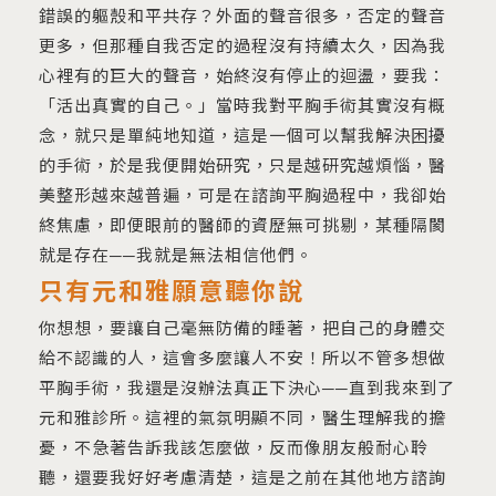
錯誤的軀殼和平共存？外面的聲音很多，否定的聲音
更多，但那種自我否定的過程沒有持續太久，因為我
心裡有的巨大的聲音，始終沒有停止的迴盪，要我：
「活出真實的自己。」當時我對平胸手術其實沒有概
念，就只是單純地知道，這是一個可以幫我解決困擾
的手術，於是我便開始研究，只是越研究越煩惱，醫
美整形越來越普遍，可是在諮詢平胸過程中，我卻始
終焦慮，即便眼前的醫師的資歷無可挑剔，某種隔閡
就是存在──我就是無法相信他們。
只有元和雅願意聽你說
你想想，要讓自己毫無防備的睡著，把自己的身體交
給不認識的人，這會多麼讓人不安！所以不管多想做
平胸手術，我還是沒辦法真正下決心──直到我來到了
元和雅診所。這裡的氣氛明顯不同，醫生理解我的擔
憂，不急著告訴我該怎麼做，反而像朋友般耐心聆
聽，還要我好好考慮清楚，這是之前在其他地方諮詢