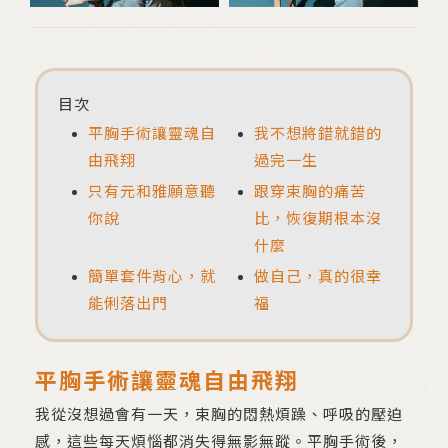
目次
平胸手術讓靈魂自
我不想將錯就錯的
由飛翔
過完一生
只有元和雅願意聽
跟穿束胸的痛苦
你說
比，恢復期根本沒
什麼
簡單套件背心，就
做自己，真的很幸
能俐落出門
福
平胸手術讓靈魂自由飛翔
我從沒想過會有一天，束胸的悶熱煩躁、呼吸的壓迫
感，這些每天煩惱都消失得無影無蹤。平胸手術後，