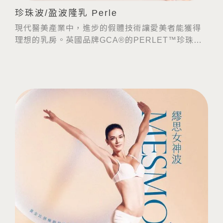
珍珠波/盈波隆乳 Perle
現代醫美產業中，進步的假體技術讓愛美者能獲得
理想的乳房。英國品牌GCA®的PERLET™珍珠波
(盈波)義乳，在國際上因其卓越特點而熱銷，是許多
求美者和醫師的首選。隆乳手術幫助改善東方女性
較扁平的胸型，達到飽滿堅挺的效果。市場上多種
義乳選擇中，已銷售超過300萬顆的珍珠波義乳
（PERLE）就是一個美麗的選擇。