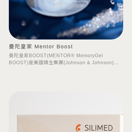
曼陀皇家 Mentor Boost
曼陀皇家BOOST(MENTOR® MemoryGel
BOOST)是美國嬌生集團(Johnson & Johnson)旗
下 Mentor曼陀推出的新一代高聚合性隆乳植體，以
「SHELL 創新外殼 × GEL 第 III 型聚合凝膠 ×
FILL AI 精準填充」三大核心技術，實現柔軟觸感與
堅挺胸型的理想平衡。本文完整解析皇家BOOST的
技術原理、上極豐滿度數據、與經典系列/尊貴系列
的差異、適合對象與常見問題，協助您在諮詢前建
立完整認知。