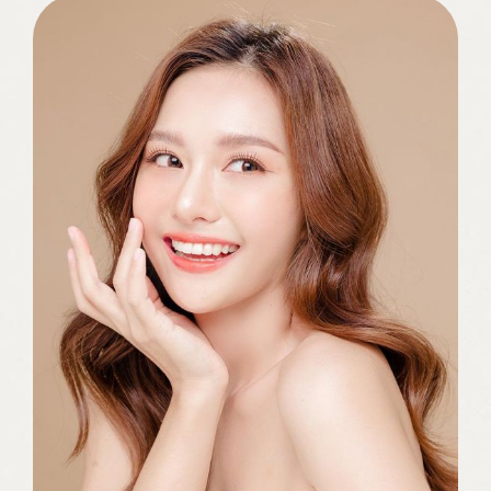
ProgressiveGelUltima®4D流動凝膠，以「青春的
弧度，貼近自然的美」為核心，提供更柔軟、安全
且符合人體工學的選擇。