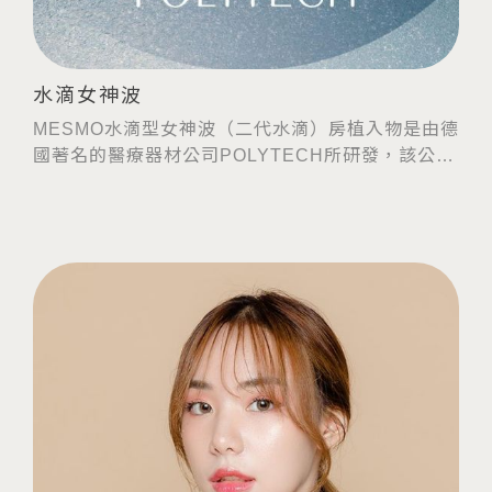
水滴女神波
MESMO水滴型女神波（二代水滴）房植入物是由德
國著名的醫療器材公司POLYTECH所研發，該公司
致力於以創新技術和優質材料製作出符合現代醫美
需求的乳房植入物。MESMO系列提供豐富的選擇，
包括多種形狀、投影高度和表面處理，以滿足患者
不同的需求，適用於隆乳、乳房重建和修復等多種
應用場景。水滴二代這一系列產品不僅追求外觀上
的自然美感，同時也特別強調安全性與耐用性，是
廣受醫師與患者信賴的選擇。