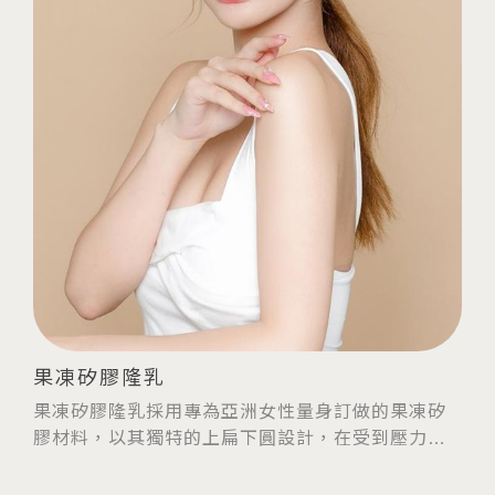
果凍矽膠隆乳
果凍矽膠隆乳採用專為亞洲女性量身訂做的果凍矽
膠材料，以其獨特的上扁下圓設計，在受到壓力時
暫時改變形狀，待壓力消失後則能夠恢復至原本的
狀態。這不僅解決了傳統矽膠製品在破損時會有物