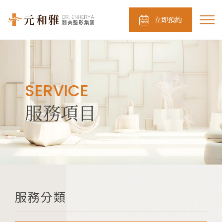
立即預約
SERVICE
服務項目
服務分類