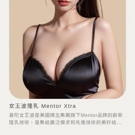
女王波隆乳 Mentor Xtra
曼陀女王波是美國嬌生集團旗下Mentor品牌的創新
隆乳技術，是集結廣泛需求和先進技術的美好結
晶。開發過程涵蓋對近千位醫師和女性消費者的需